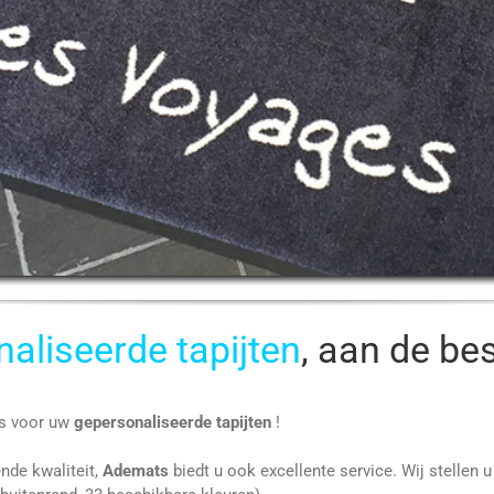
naliseerde tapijten
, aan de bes
les voor uw
gepersonaliseerde tapijten
!
nde kwaliteit,
Ademats
biedt u ook excellente service. Wij stellen 