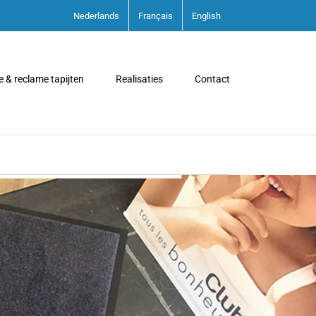
Nederlands
Français
English
 & reclame tapijten
Realisaties
Contact