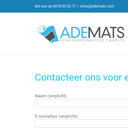
Skip
Bel ons op 0475/55.52.77
|
infos@ademats.com
to
content
Contacteer ons voor ee
Naam (verplicht)
E-mailadres (verplicht)